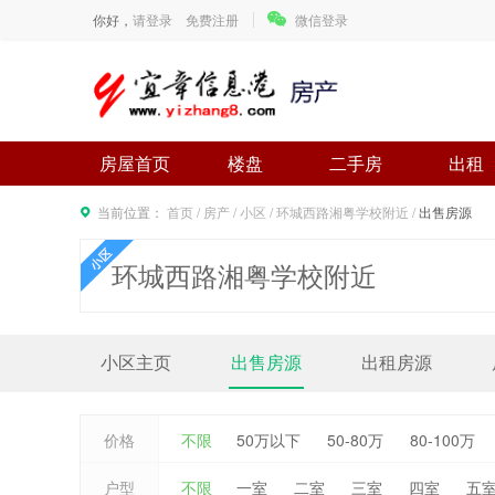
你好，
请登录
免费注册
微信登录
房屋首页
楼盘
二手房
出租
当前位置：
首页
/
房产
/
小区
/
环城西路湘粤学校附近
/
出售房源
环城西路湘粤学校附近
小区主页
出售房源
出租房源
价格
不限
50万以下
50-80万
80-100万
户型
不限
一室
二室
三室
四室
五