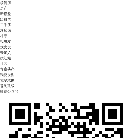
录简历
房产
新楼盘
出租房
二手房
发房源
相亲
找男友
找女友
来加入
找红娘
社区
宜章头条
我要发贴
我要求助
意见建议
微信公众号