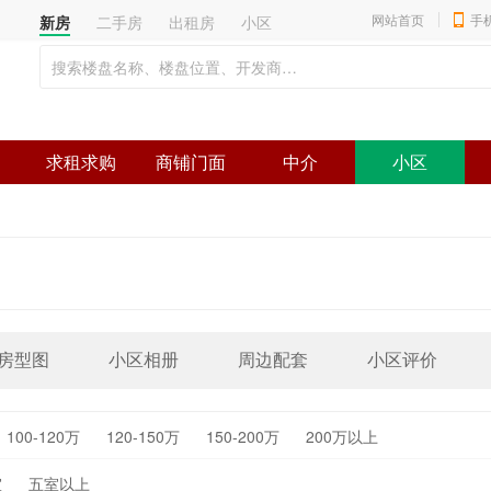
网站首页
手
新房
二手房
出租房
小区
求租求购
商铺门面
中介
小区
房型图
小区相册
周边配套
小区评价
100-120万
120-150万
150-200万
200万以上
室
五室以上