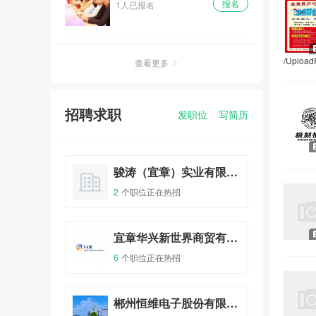
报名
1人已报名
笠头酒庄尝酒日
/Upload
查看更多
报名
953人已报名
招聘求职
发职位
写简历
免费畅饮溪盟山泉水
报名
14人已报名
宜章县湘粤劳务派遣有限公司
骏涛（宜章）实业有限公司
2
个职位正在热招
0
个
户外休闲相亲活动
报名
1人已报名
广东江门扬威人力资源有限公司
宜章华兴新世界商贸有限公司
宜
6
个职位正在热招
12
眼镜店
郴州恒维电子股份有限公司