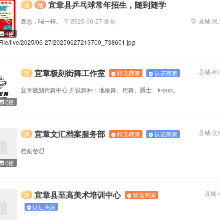
宜章县乒乓球常年招生，随到随学
顶
精
袁总，喝一杯。
于
2025-06-27
发布
县城
-
民
1图
File/live/2025/06-27/20250627213700_738601.jpg
宜章极刻街舞工作室
县城
-
环
精选商家
认证商家
顶
宜章极刻街舞中心 开设舞种：地板舞、街舞、爵士、k-pop。
0图
宜章志存新材料有限公司1
宜章县湘粤劳务派遣有限公司
宜章文汇档案服务部
县城
-
文
职位正在热招
5
个职位正在热招
精选商家
认证商家
顶
档案整理
0图
章志存新材料有限公司
广东江门扬威人力资源有限公司
个职位正在热招
0
个职位正在热招
宜章县至高美术培训中心
县城
-
精选商家
顶
认证商家
宜章爱尔眼科医院有限公司
宜章老杨视明眼镜店