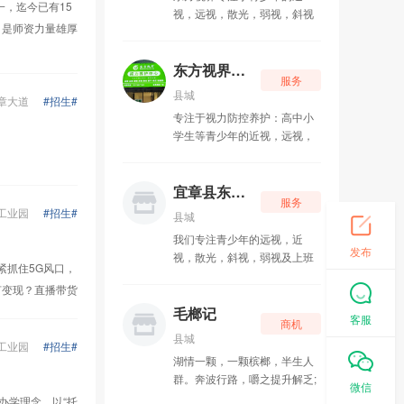
毛榔记
05-23
一，迄今已有15
视，远视，散光，弱视，斜视
，是师资力量雄厚
及中老年人的眼干，眼涩，眼
车佰佳汽车养护中心（宜章店）
05-17
痒，眼疲劳，视力模糊等视力
的改善及养护防控
东方视界视力防控养护中心
服务
车佰佳汽车养护中心（宜章店）
05-17
县城
章大道
#招生#
专注于视力防控养护：高中小
郴州市蕉溪荣记商贸有限公司
03-20
学生等青少年的近视，远视，
散光，斜视，弱视及上班族和
舌尖大赢家
02-10
中老年人的眼干眼涩 眼疲劳 迎
风流泪 等等视力问题
宜章县东方视界美容养身中心
宜章山潮山山野火锅店
01-28
服务
工业园
#招生#
县城
我们专注青少年的远视，近
发布
视，散光，斜视，弱视及上班
紧抓住5G风口，
族和中老年人的眼干，眼涩，
何变现？直播带货
眼疲劳，迎风流泪等等的视力
问题防控和养护
毛榔记
客服
商机
县城
工业园
#招生#
湖情一颗，一颗槟榔，半生人
群。奔波行路，嚼之提升解乏;
微信
好友相聚，从此闲话家常。它
办学理念，以“托