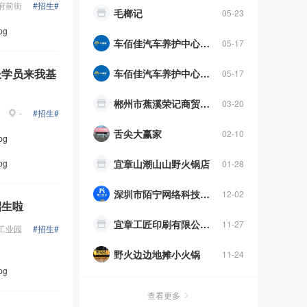
府前街
#招生#
毛榔记
05-23
pg
车佰佳汽车养护中心（宜章店）
05-17
长学员来我基
车佰佳汽车养护中心（宜章店）
05-17
郴州市蕉溪荣记商贸有限公司
03-20
-
#招生#
舌尖大赢家
02-10
pg
pg
宜章山潮山山野火锅店
01-28
深圳市陌宁网络科技工作室（个人独资）
12-02
招生啦
宜章工匠印刷有限公司 宜章县慧源书店
11-27
工业园
#招生#
野火边边地摊小火锅
11-24
pg
宜章宜兴防水补漏
08-28
查看更多