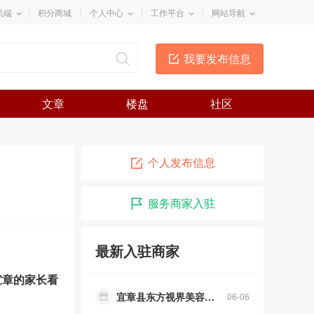
机端
积分商城
个人中心
工作平台
网站导航
我要发布信息
文章
楼盘
社区
个人发布信息
郴州祺睿家具有限公司
04-03
服务商家入驻
红色广场安安便利店
07-02
东方视界
06-29
最新入驻商家
东方视界视力防控养护中心
06-11
宜章的家长看
宜章县东方视界美容养身中心
06-06