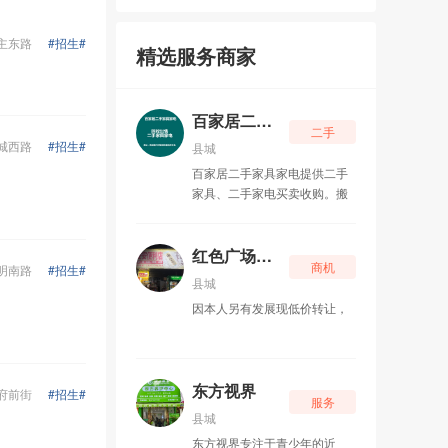
舌尖大赢家
06-19
主东路
#招生#
精选服务商家
宜章县玉溪镇大脉电子商行
06-04
湖南有线宜章网络有限公司
05-16
百家居二手家具家电
二手
粒米堍计算机系统维护
04-27
城西路
#招生#
县城
百家居二手家具家电提供二手
宜章县万驰电器店
04-21
家具、二手家电买卖收购。搬
新家换新家具、家电，原来的
郴州祺睿家具有限公司
04-03
旧东西就成了旧家具、旧家
电，市场上还是蛮抢手的。
红色广场安安便利店
商机
明南路
#招生#
红色广场安安便利店
07-02
县城
因本人另有发展现低价转让，
东方视界
06-29
东方视界视力防控养护中心
06-11
东方视界
府前街
#招生#
服务
宜章县东方视界美容养身中心
06-06
县城
东方视界专注于青少年的近