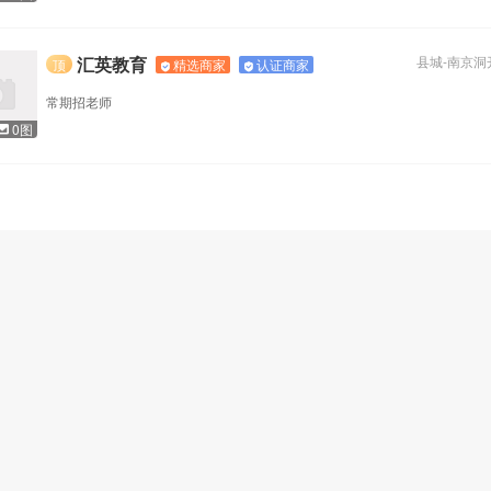
高服务”的品牌理念，成为中国高端婚纱
汇英教育
县城
-
南京洞
精选商家
认证商家
顶
常期招老师
0图