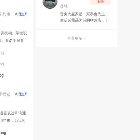
服务
南、四川、陕西、内蒙古等
县城
地，520家拥有约300万会员车
城
-
其他
#招生#
舌尖大赢家是一家零食为主，
主。其提供的服务包括汽车快
生活必需品为辅的联营店，于
修快保、全车油液更换、底盘
2025年6月16日强势落地宜
易损件维修、汽车检测及维修
章，这半年来得到广大宜章人
培训机构。学校设
等。 发展经历• 2013年，开始
查看更多
的好评，立志于打造属于宜章
目。多名学员参
涉足汽车养护行业； • 2014年
人自己的店铺为目标，让宜章
1月24日，北京车佰佳汽车养
人花出去的每一份努力都能得
pg
护服务有限公司注册成立； •
到一份良好的回报为目的一个
2014年5月4日，创立车佰佳汽
pg
创业平台。
车专业换油中心； • 2017年12
月30日，在北京召开第一场项
pg
目发布会； • 2018年4月8日，
在香港股交所成功挂牌，股票
代码为91345； • 2019年，确
幸福城
#招生#
定区域定位为4、5线城市及县
城开店模式，并将管理模式升
级为战区模式，细分家族模
的语言表达和沟通
式； • 2020年12月，店面数量
6年来，为我县
突60家； • 2021年，突破100
家店面，达到154家直营店，
.png
同年完成国家商务部的特许经