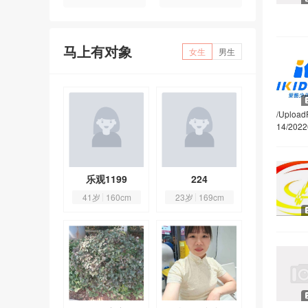
马上有对象
女生
男生
/Upload
14/2022
叶子-何2
乐观1199
224
🍃叶子-
3岁
155cm
41岁
160cm
23岁
169cm
43岁
155