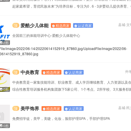
起家庭希望，育优民族未来”为培养目标，专注为0 . 6 - 3岁婴幼儿提供养育
合的新型托育服务，宜
爱酷少儿体能
县城
-
文
精选商家
认证商家
顶
全国前三的体能培训中心-爱酷少儿体能中心
2图
File/image/2022/06-14/20220614152919_87860.jpg
/UploadFile/image/2022/06-
0614152919_87860.jpg
中炎教育
外
精选商家
认证商家
顶
何2
乐观1199
中炎教育是一家集技能培训、职业教育、成人学历继续教育、人力资源以及
cm
41岁
160cm
综合性教育培训服务机构集团旗下5家公司、1个考点、2所学校、3大服务职
0图
你坚强的后盾！
美甲饰界
县城
-
民
精选商家
认证商家
顶
免费招学徒，美甲，美睫，化妆，脸部护理SPA，手部护理SPA
0图