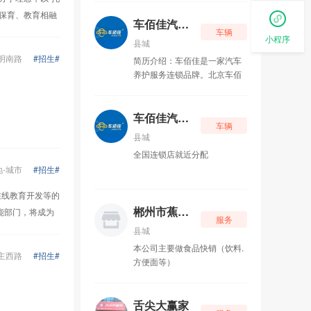
不只是舌尖滋味，更是湘人消
、保育、教育相融
遣、联络情谊的人间好物，藏
车佰佳汽车养护中心（宜章店）
车辆
着市井温柔，融着乡土情怀。
小程序
县城
明南路
#招生#
简历介绍：车佰佳是一家汽车
养护服务连锁品牌。北京车佰
佳汽车养护服务有限公司于
2014年1月24日成立，全国直
营网点布局，采用直营直管的
车佰佳汽车养护中心（宜章店）
车辆
模式。公司的经营范围包括:汽
县城
车保养，汽车装饰、 车佰佳的
全国连锁店就近分配
企业文化包含6个核心价值观，
地
-
城市
#招生#
分别是彼此成就、自我批判、
拥抱变化、激情、感恩、团
在线教育开发等的
结。企业使命是加速推动中国
郴州市蕉溪荣记商贸有限公司
能部门，将成为
汽车后市场改革进程；企业愿
服务
景是为中华民族所有同胞提供
县城
优质安全的养护服务和标准规
本公司主要做食品快销（饮料.
范的操作流程。 截至2024年1
主西路
#招生#
方便面等）
月，车佰佳在全国拥有众多门
店，分布于河北、山西、辽
宁、吉林、黑龙江、安徽、江
舌尖大赢家
西、山东、河南、湖北、湖