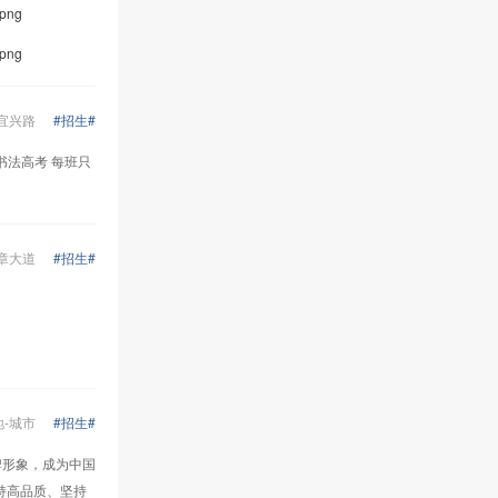
营连锁备案，开启全国市场布
.png
局，开始战略布局地市级城
.png
市，推出一城多店模式； •
2024年1月，在全国拥有众多
门店，覆盖河南、河北、山
宜兴路
#招生#
东、山西、陕西等多个省、
市、地区，会员车主达200
书法高考 每班只
万。截至2024年12月，其全国
连锁直营店已有500余家。 车
佰佳专注于小型私家车的换油
养护服务，提出精准换油概
念，采用直营直管的模式。公
章大道
#招生#
司研发了自有软件和油品系
列，并建立了108项全车健康
检测服务体系标准。 • 核心价
值观： • 彼此成就：倡导双赢
思维，成就彼此，将员工视为
战友，携手打造事业，共筑梦
想与辉煌； • 自我批判：鼓励
地
-
城市
#招生#
不断总结经验，改变并升级，
认识到犯错是人之常情，重要
牌形象，成为中国
的是拥抱错误并从中成长； •
持高品质、坚持