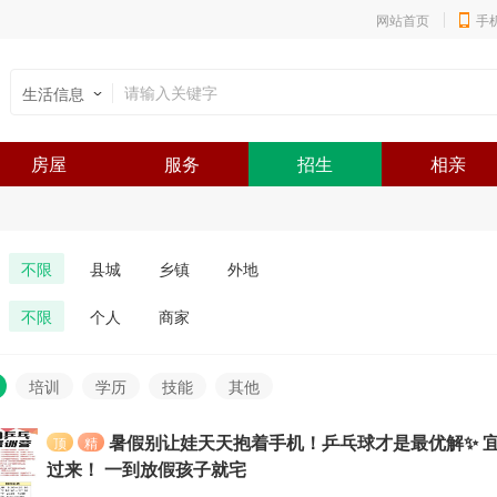
网站首页
手
生活信息
房屋
服务
招生
相亲
不限
县城
乡镇
外地
不限
个人
商家
培训
学历
技能
其他
暑假别让娃天天抱着手机！乒乓球才是最优解✨ 
顶
精
过来！ 一到放假孩子就宅