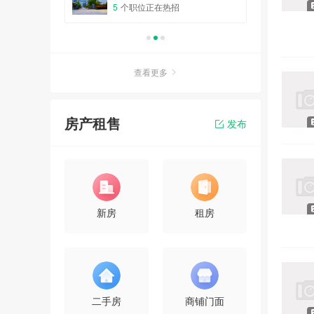
5
个职位正在热招
0
个
查看更多
房产租售
发布
新房
租房
二手房
商铺门面