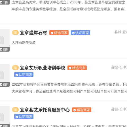
宜章县至高美术、书法培训中心成立于2008年，是宜章县最早成立的画室之
1图
职位正在热招
0
个职位正在热招
年的丰富的专业美术教学经验，是全国书画考级湖南考区指定考点、报名点
的专业少儿美术、书法培训机构。至
宜章盛辉石材
县城
-
宜
精选商家
认证商家
顶
大理石制作安装
0图
宜章艾乐职业培训学校
县城
-
长冲
精选商家
顶
认证商家
2022年短视频抖音直播带货免费培训班22号即将开班啦，还有少量名额，赶
0图
大家都在学习，你还在犹豫吗？短视频如何制作？如何涨粉？如何引流？如
如何上橱窗？等等，学习内容非常
宜章县艾乐托育服务中心
县城
-
长冲
精选商家
顶
认证商家
宜章艾乐托育服务中心为了响应国家三胎政策，坚持“三维教育，高维成就”的
0图