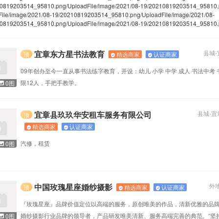
10819203514_95810.png
/UploadFile/image/2021/08-19/20210819203514_95810
File/image/2021/08-19/20210819203514_95810.png
/UploadFile/image/2021/08-
10819203514_95810.png
/UploadFile/image/2021/08-19/20210819203514_95810
宜章东方星书法教育
县城
-
精选商家
认证商家
顶
09年创办至今一直从事书法练字教育，开设：幼儿 小学 中学 成人 书法中考 
限12人，手把手教学。
0图
宜章县玖玖华安租车服务有限公司
县城
-
宜
顶
精选商家
认证商家
汽修，租赁
0图
中国玫瑰星座婚纱摄影
外
精选商家
认证商家
顶
『玫瑰星座』品牌价值定位以高端的服务，原创唯美的作品，清新优雅的品
婚纱摄影行业品牌的领导者，产品研发唯美清新、服务高端完善的典范。“坚
0图