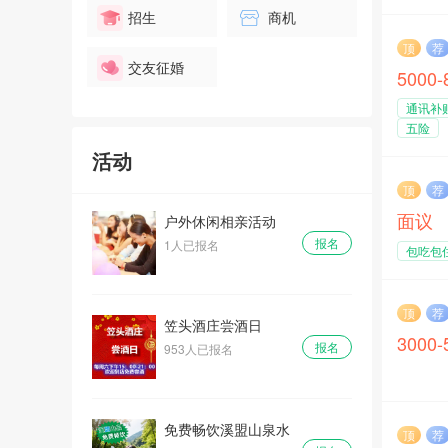
免费畅饮溪盟山泉水
招生
商机
报名
14人已报名
顶
荐
交友征婚
5000
通讯补
户外休闲相亲活动
五险
报名
1人已报名
活动
顶
荐
面议
笠头酒庄尝酒日
报名
953人已报名
包吃包
顶
荐
免费畅饮溪盟山泉水
3000
报名
14人已报名
户外休闲相亲活动
顶
荐