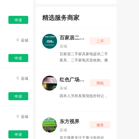
粒米堍计算机系统维护
04-27
精选服务商家
宜章县万驰电器店
04-21
申请
郴州祺睿家具有限公司
04-03
百家居二手家具家电
县城
二手
红色广场安安便利店
07-02
县城
百家居二手家具家电提供二手
东方视界
06-29
申请
家具、二手家电买卖收购。搬
新家换新家具、家电，原来的
东方视界视力防控养护中心
06-11
旧东西就成了旧家具、旧家
县城
电，市场上还是蛮抢手的。
红色广场安安便利店
商机
宜章县东方视界美容养身中心
06-06
县城
因本人另有发展现低价转让，
申请
毛榔记
05-23
车佰佳汽车养护中心（宜章店）
05-17
县城
东方视界
服务
车佰佳汽车养护中心（宜章店）
05-17
县城
申请
东方视界专注于青少年的近