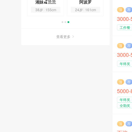
平平安安
湘妹🍒兰兰
阿波罗
平平安
顶
荐
7岁
158cm
38岁
155cm
24岁
161cm
37岁
158
3000
工作餐
查看更多
顶
荐
3000
年终奖
顶
荐
5000
年终奖
全勤奖
顶
荐