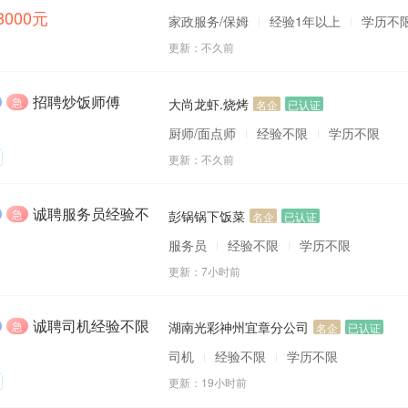
-3000元
家政服务/保姆
经验1年以上
学历不
更新：
不久前
招聘炒饭师傅
急
大尚龙虾.烧烤
名企
已认证
厨师/面点师
经验不限
学历不限
更新：
不久前
诚聘服务员经验不限
急
彭锅锅下饭菜
名企
已认证
9
服务员
经验不限
学历不限
cm
更新：
7小时前
诚聘司机经验不限
急
湖南光彩神州宜章分公司
名企
已认证
司机
经验不限
学历不限
更新：
19小时前