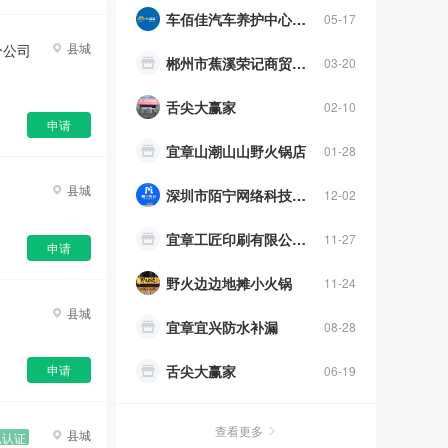
郴州市蕉溪荣记商贸有限公司
03-20
县城
分公司
名企
已认证
舌尖大赢家
02-10
宜章山潮山山野火锅店
01-28
申请
深圳市陌宁网络科技工作室（个人独资）
12-02
县城
宜章工匠印刷有限公司 宜章县慧源书店
11-27
野火边边地摊小火锅
11-24
申请
宜章宜兴防水补漏
08-28
县城
舌尖大赢家
06-19
宜章县玉溪镇大脉电子商行
申请
06-04
湖南有线宜章网络有限公司
05-16
查看更多
县城
已认证