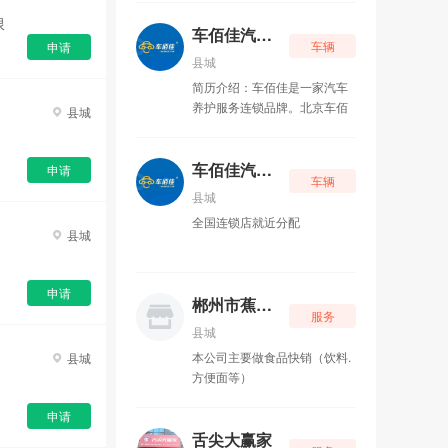
不只是舌尖滋味，更是湘人消
限
遣、联络情谊的人间好物，藏
车佰佳汽车养护中心（宜章店）
车辆
申请
着市井温柔，融着乡土情怀。
县城
简历介绍：车佰佳是一家汽车
养护服务连锁品牌。北京车佰
县城
佳汽车养护服务有限公司于
2014年1月24日成立，全国直
营网点布局，采用直营直管的
车佰佳汽车养护中心（宜章店）
申请
车辆
模式。公司的经营范围包括:汽
县城
车保养，汽车装饰、 车佰佳的
全国连锁店就近分配
企业文化包含6个核心价值观，
县城
分别是彼此成就、自我批判、
拥抱变化、激情、感恩、团
结。企业使命是加速推动中国
申请
郴州市蕉溪荣记商贸有限公司
汽车后市场改革进程；企业愿
服务
景是为中华民族所有同胞提供
县城
优质安全的养护服务和标准规
本公司主要做食品快销（饮料.
县城
范的操作流程。 截至2024年1
方便面等）
月，车佰佳在全国拥有众多门
店，分布于河北、山西、辽
申请
宁、吉林、黑龙江、安徽、江
舌尖大赢家
西、山东、河南、湖北、湖