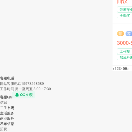
面议
带薪年
全勤奖
顶
荐
3000
工作餐
加班补
<
1
2
3
4
5
6
>
客服电话
网站客服电话15973268589
工作时间 周一至周五 8:00-17:30
客服QQ
信息
二手市场
生活服务
商业服务
发布信息
招聘