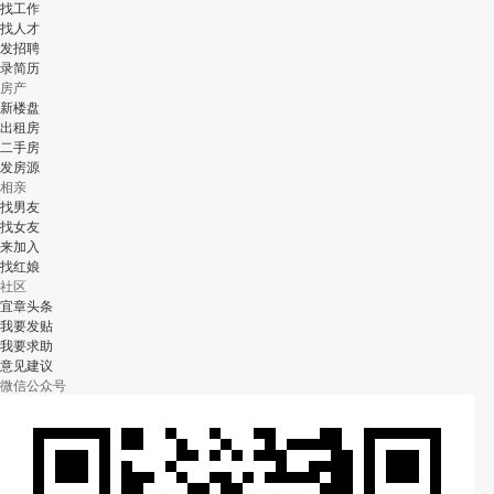
找工作
找人才
发招聘
录简历
房产
新楼盘
出租房
二手房
发房源
相亲
找男友
找女友
来加入
找红娘
社区
宜章头条
我要发贴
我要求助
意见建议
微信公众号