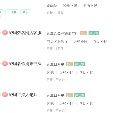
多岗位
经验不限
学历不限
假
工作餐
餐补
更新：
3周前
诚聘数名网店客服售后经验不限
急
宜章县金泽舞蹈鞋厂
名企
已认证
网店客服售后
经验不限
学历不限
更新：
1月前
宜章县湘粤劳务派遣有限公司
诚聘暑假周末书法，主持人老师
急
宜章日月星
名企
已认证
职位正在热招
其他
经验不限
学历不限
更新：
不久前
广东江门扬威人力资源有限公司
职位正在热招
诚聘主持人老师，书法老师
急
宜章日月星
名企
已认证
其他
经验不限
学历不限
章老杨视明眼镜店
更新：
不久前