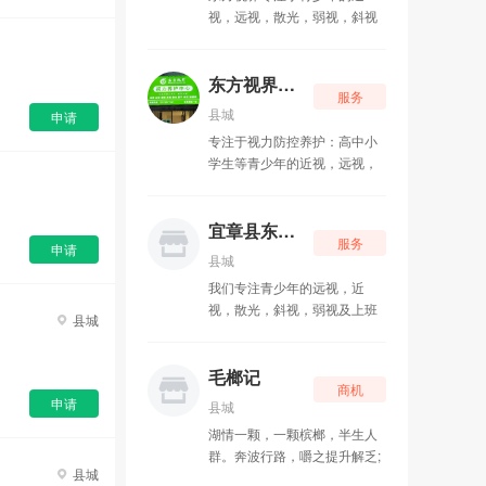
郴州市蕉溪荣记商贸有限公司
03-20
视，远视，散光，弱视，斜视
及中老年人的眼干，眼涩，眼
舌尖大赢家
02-10
痒，眼疲劳，视力模糊等视力
的改善及养护防控
东方视界视力防控养护中心
服务
宜章山潮山山野火锅店
01-28
县城
申请
专注于视力防控养护：高中小
学生等青少年的近视，远视，
散光，斜视，弱视及上班族和
中老年人的眼干眼涩 眼疲劳 迎
风流泪 等等视力问题
宜章县东方视界美容养身中心
服务
申请
县城
我们专注青少年的远视，近
视，散光，斜视，弱视及上班
县城
族和中老年人的眼干，眼涩，
眼疲劳，迎风流泪等等的视力
问题防控和养护
毛榔记
商机
申请
县城
湖情一颗，一颗槟榔，半生人
群。奔波行路，嚼之提升解乏;
县城
好友相聚，从此闲话家常。它