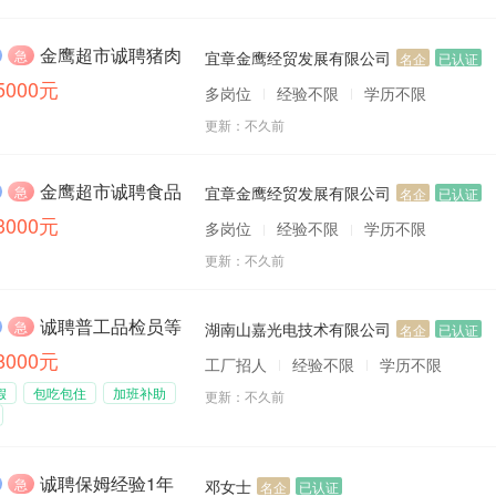
职位正在热招
金鹰超市诚聘猪肉分割师、猪肉分割学徒数名
急
宜章金鹰经贸发展有限公司
名企
已认证
-5000元
多岗位
经验不限
学历不限
更新：
不久前
金鹰超市诚聘食品理货员、店长数名
急
宜章金鹰经贸发展有限公司
名企
已认证
-3000元
多岗位
经验不限
学历不限
更新：
不久前
诚聘普工品检员等多岗位
急
湖南山嘉光电技术有限公司
名企
已认证
-8000元
工厂招人
经验不限
学历不限
假
包吃包住
加班补助
更新：
不久前
诚聘保姆经验1年以上
急
邓女士
名企
已认证