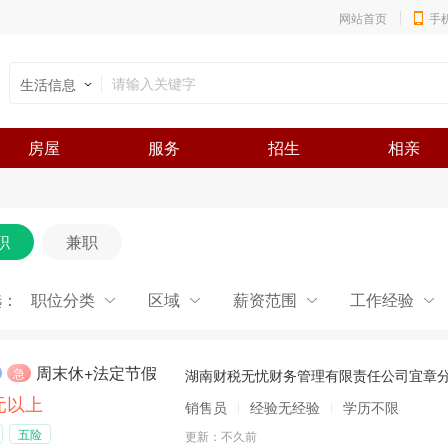
网站首页
手
生活信息
房屋
服务
招生
相亲
职
兼职
选：
职位分类
区域
薪资范围
工作经验
周末休+法定节假日+社保+4500无责底薪+提成10%-25%+销售
急
湖南财税无忧财务管理有限责任公司宜章
0元以上
销售员
经验无经验
学历不限
五险
更新：
不久前