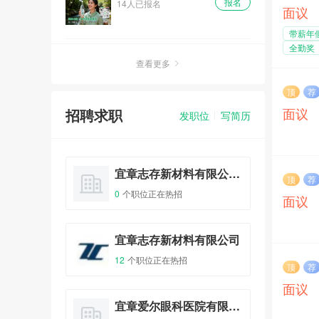
报名
1人已报名
面议
带薪年
全勤奖
查看更多
顶
荐
面议
招聘求职
发职位
写简历
骏涛（宜章）实业有限公司
宜章志存新材料有限公司1
顶
荐
0
个职位正在热招
5
个
面议
宜章华兴新世界商贸有限公司
宜章志存新材料有限公司
12
个职位正在热招
0
个
顶
荐
面议
郴州恒维电子股份有限公司
宜章爱尔眼科医院有限公司
宜