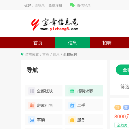
你好，
请登录
免费注册
微信登录
首页
信息
招聘
当前位置：
首页
信息
全职招聘
导航
全
户外休闲相亲活动
报名
1人已报名
筛
全部版块
招聘求职
笠头酒庄尝酒日
房屋租售
二手
顶
荐
报名
953人已报名
800
车辆
服务
全勤奖