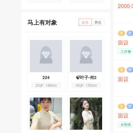
2000
马上有对象
女生
男生
顶
荐
面议
工作餐
顶
荐
观1199
224
🍃叶子-何2
乐观119
面议
1岁
160cm
23岁
169cm
43岁
155cm
41岁
160
顶
荐
面议
全勤奖