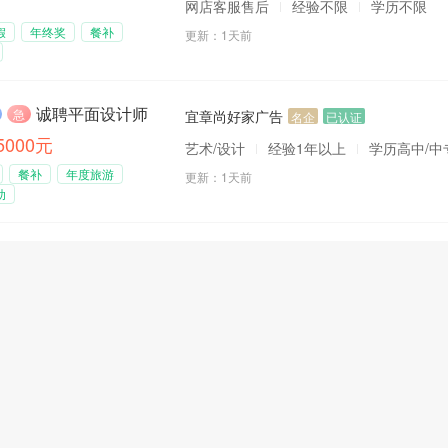
网店客服售后
经验不限
学历不限
假
年终奖
餐补
更新：
1天前
诚聘平面设计师
急
宜章尚好家广告
名企
已认证
-5000元
艺术/设计
经验1年以上
学历高中/中
餐补
年度旅游
更新：
1天前
助