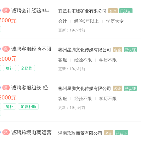
安
诚聘会计经验3年以上
急
cm
宜章县汇峰矿业有限公司
名企
已认证
-5000元
会计
经验3年以上
学历大专
更新：
19小时前
诚聘客服经验不限 女 18-35岁
急
郴州星腾文化传媒有限公司
名企
已认证
-5000元
客服
经验不限
学历不限
餐补
全勤奖
更新：
19小时前
诚聘客服组长 经验不限 年龄22-35岁
急
郴州星腾文化传媒有限公司
名企
已认证
-8000元
客服
经验不限
学历不限
餐补
加班补助
更新：
19小时前
诚聘跨境电商运营及客服多名
急
湖南玖玫商贸有限公司
名企
已认证