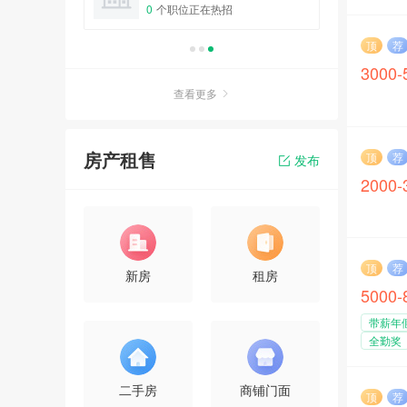
0
个职位正在热招
0
个
顶
荐
3000
查看更多
房产租售
顶
荐
发布
2000
顶
荐
新房
租房
5000
带薪年
全勤奖
二手房
商铺门面
顶
荐