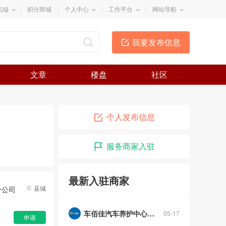
机端
积分商城
个人中心
工作平台
网站导航
我要发布信息
郴州祺睿家具有限公司
04-03
文章
楼盘
社区
红色广场安安便利店
07-02
东方视界
06-29
个人发布信息
东方视界视力防控养护中心
06-11
服务商家入驻
宜章县东方视界美容养身中心
06-06
毛榔记
05-23
最新入驻商家
县城
分公司
名企
已认证
车佰佳汽车养护中心（宜章店）
05-17
车佰佳汽车养护中心（宜章店）
05-17
申请