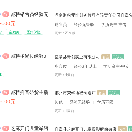
诚聘销售员经验无经验周末休+法定节假日+社保+4500无责底薪+提成10%-25%
急
湖南财税无忧财务管理有限责任公司宜章
-8000元
销售员
经验无经验
学历高中/中专
贴
全勤奖
医疗保险
更新：
不久前
诚聘多岗位经验3年以上
急
宜章县青创实业有限公司
名企
已认证
多岗位
经验3年以上
学历高中/中专
住
更新：
4天前
诚聘抖音带货主播
急
郴州市荣华地毯制造厂
名企
已认证
-5000元
其他
经验无经验
学历不限
更新：
1周前
芝麻开门儿童诚聘多岗位人员
急
宜章县芝麻开门儿童摄影府前街店
名企