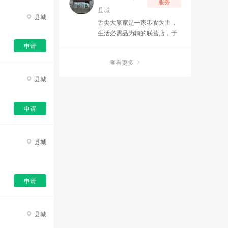
服务
南、四川、陕西、内蒙古等
县城
县城
地，520家拥有约300万会员车
舌尖大赢家是一家零食为主，
主。其提供的服务包括汽车快
生活必需品为辅的联营店，于
修快保、全车油液更换、底盘
2025年6月16日强势落地宜
申请
易损件维修、汽车检测及维修
章，这半年来得到广大宜章人
等。 发展经历• 2013年，开始
查看更多
的好评，立志于打造属于宜章
涉足汽车养护行业； • 2014年
人自己的店铺为目标，让宜章
县城
1月24日，北京车佰佳汽车养
人花出去的每一份努力都能得
护服务有限公司注册成立； •
到一份良好的回报为目的一个
2014年5月4日，创立车佰佳汽
创业平台。
申请
车专业换油中心； • 2017年12
月30日，在北京召开第一场项
目发布会； • 2018年4月8日，
县城
在香港股交所成功挂牌，股票
代码为91345； • 2019年，确
定区域定位为4、5线城市及县
城开店模式，并将管理模式升
申请
级为战区模式，细分家族模
式； • 2020年12月，店面数量
突60家； • 2021年，突破100
家店面，达到154家直营店，
县城
同年完成国家商务部的特许经