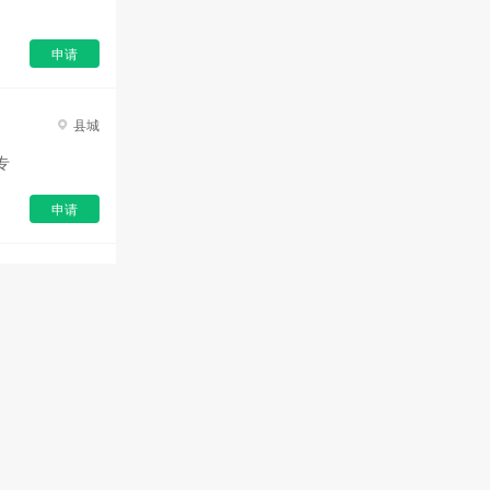
营连锁备案，开启全国市场布
局，开始战略布局地市级城
申请
市，推出一城多店模式； •
2024年1月，在全国拥有众多
门店，覆盖河南、河北、山
东、山西、陕西等多个省、
县城
市、地区，会员车主达200
专
万。截至2024年12月，其全国
连锁直营店已有500余家。 车
佰佳专注于小型私家车的换油
申请
养护服务，提出精准换油概
念，采用直营直管的模式。公
司研发了自有软件和油品系
列，并建立了108项全车健康
检测服务体系标准。 • 核心价
值观： • 彼此成就：倡导双赢
思维，成就彼此，将员工视为
战友，携手打造事业，共筑梦
想与辉煌； • 自我批判：鼓励
不断总结经验，改变并升级，
认识到犯错是人之常情，重要
的是拥抱错误并从中成长； •