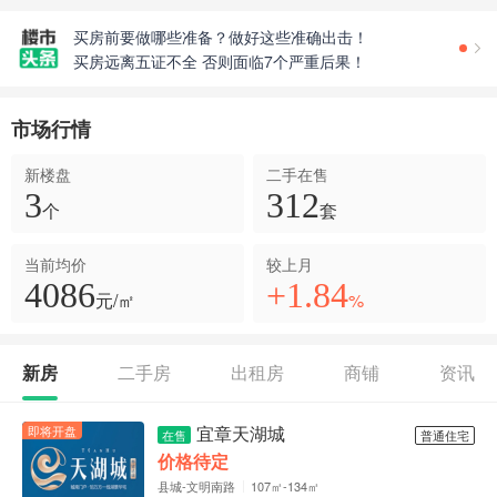
房子首付怎么算公式 首付不够怎么买房
买房前要做哪些准备？做好这些准确出击！
买房远离五证不全 否则面临7个严重后果！
商品房销售面积计算及公用建筑面积分摊规则
复式、跃层、错层、平层有什么区别？
市场行情
公摊面积怎么算？买房不能不知道的事情
买新房买二手房 选好地段永远重要
新楼盘
二手在售
楼房离马路多远才不吵 楼房如何隔音降噪
3
312
房子首付怎么算公式 首付不够怎么买房
个
套
当前均价
较上月
4086
+1.84
元/㎡
%
新房
二手房
出租房
商铺
资讯
宜章天湖城
即将开盘
在售
普通住宅
价格待定
县城-文明南路
107㎡-134㎡