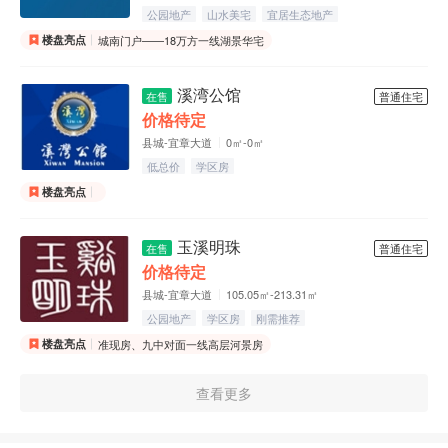
公园地产
山水美宅
宜居生态地产
楼盘亮点
城南门户——18万方一线湖景华宅
溪湾公馆
在售
普通住宅
价格待定
县城-宜章大道
0㎡-0㎡
低总价
学区房
楼盘亮点
玉溪明珠
在售
普通住宅
价格待定
县城-宜章大道
105.05㎡-213.31㎡
公园地产
学区房
刚需推荐
楼盘亮点
准现房、九中对面一线高层河景房
查看更多