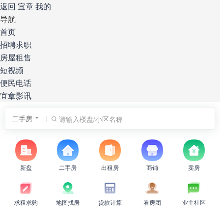
返回
宜章
我的
导航
首页
招聘求职
房屋租售
短视频
便民电话
宜章影讯
二手房
新盘
二手房
出租房
商铺
卖房
公摊面积怎么算？买房不能不知道的事情
求租求购
地图找房
贷款计算
看房团
业主社区
买新房买二手房 选好地段永远重要
楼房离马路多远才不吵 楼房如何隔音降噪