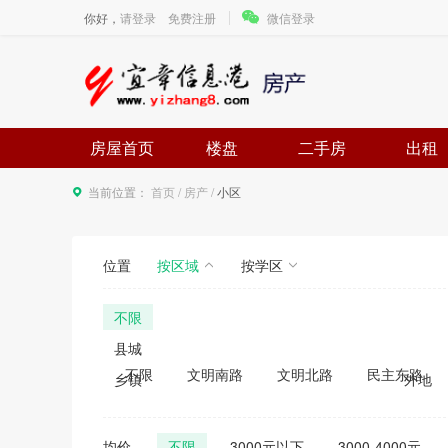
你好，
请登录
免费注册
微信登录
房屋首页
楼盘
二手房
出租
当前位置：
首页
/
房产
/
小区
位置
按区域
按学区
不限
县城
不限
文明南路
文明北路
民主东路
乡镇
外地
蒋家湾市场
不限
乡镇政府所在地
南京路
幸福城
村庄
安康小区
不限
均价
不限
3000元以下
3000-4000元