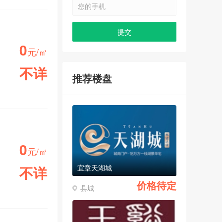
0
元/㎡
不详
推荐楼盘
小区均价
0
元/㎡
宜章天湖城
不详
价格待定
县城
小区均价