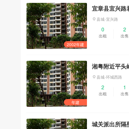
宜章县宜兴路
县城-宜兴路
0
2
出租
出售
2002年建
湘粤附近平头
县城-环城西路
2
1
出租
出售
年建
城关派出所隔