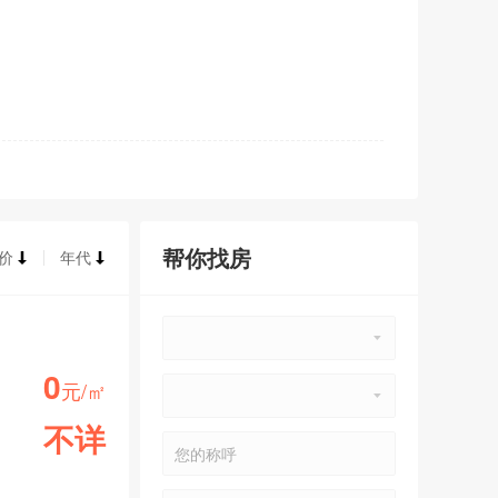
帮你找房
价
年代
0
元/㎡
不详
小区均价