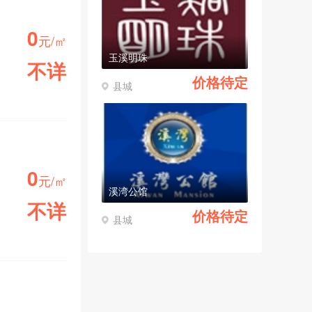
0
元/㎡
玉溪明珠
不详
价格待定
县城
小区均价
0
元/㎡
溪湾公馆
不详
价格待定
县城
小区均价