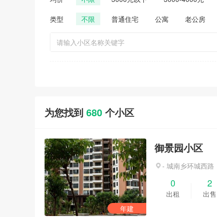
类型
不限
普通住宅
公寓
老公房
为您找到
680
个小区
御景园小区
- 城南乡环城西路
0
2
出租
出售
年建