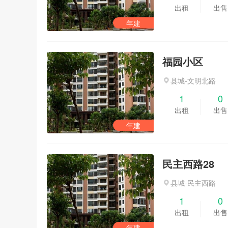
出租
出售
年建
福园小区
县城-文明北路
1
0
出租
出售
年建
民主西路28
县城-民主西路
1
0
出租
出售
年建