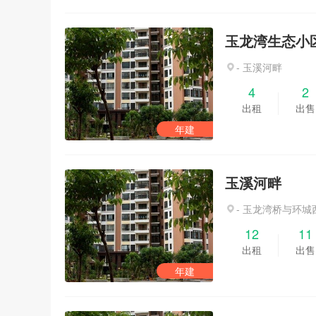
玉龙湾生态小
- 玉溪河畔
4
2
出租
出售
年建
玉溪河畔
- 玉龙湾桥与环城
12
11
出租
出售
年建