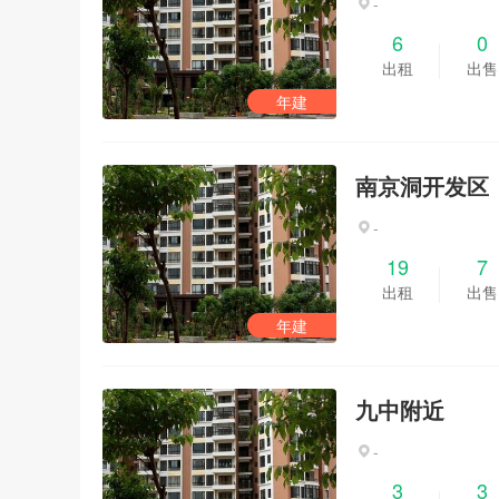
-
6
0
出租
出售
年建
南京洞开发区
-
19
7
出租
出售
年建
九中附近
-
3
3