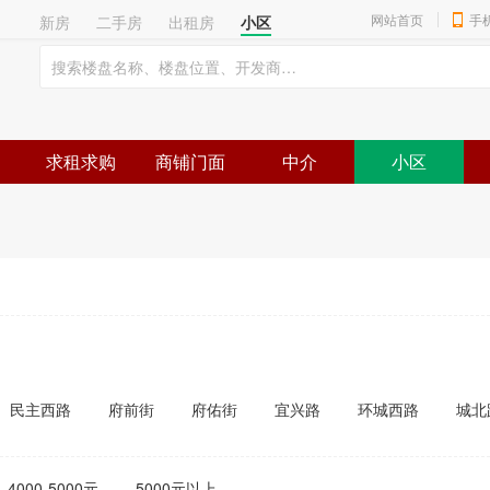
网站首页
手
新房
二手房
出租房
小区
求租求购
商铺门面
中介
小区
民主西路
府前街
府佑街
宜兴路
环城西路
城北
马耳冲
城市
乡村
宜章大道
长冲工业园
大汉龙城
其他
4000-5000元
5000元以上