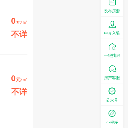
发布房源
0
元/㎡
不详
中介入驻
小区均价
一键找房
0
房产客服
元/㎡
不详
公众号
小区均价
小程序