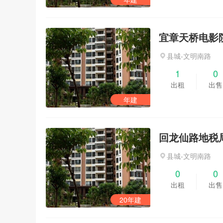
宜章天桥电影
县城-文明南路
1
0
出租
出售
年建
回龙仙路地税
县城-文明南路
0
0
出租
出售
20年建