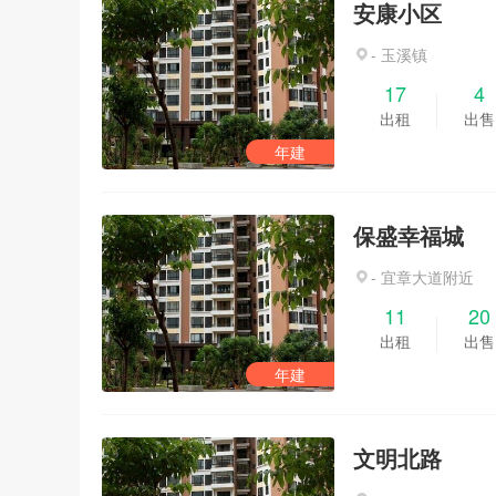
安康小区
- 玉溪镇
17
4
出租
出售
年建
保盛幸福城
- 宜章大道附近
11
20
出租
出售
年建
文明北路