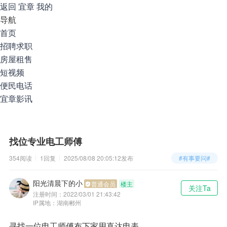
返回
宜章
我的
导航
首页
招聘求职
房屋租售
短视频
便民电话
宜章影讯
找位专业电工师傅
354阅读
1回复
2025/08/08 20:05:12
发布
#有事要问#
阳光清晨下的小
普通会员
楼主
关注Ta
注册时间：
2022/03/01 21:43:42
IP属地：湖南郴州
寻找一位电工师傅布下家用直达电表