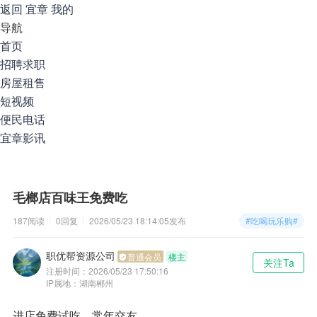
返回
宜章
我的
导航
首页
招聘求职
房屋租售
短视频
便民电话
宜章影讯
毛榔店百味王免费吃
187阅读
0回复
2026/05/23 18:14:05
发布
#吃喝玩乐购#
职优帮资源公司
普通会员
楼主
关注Ta
注册时间：
2026/05/23 17:50:16
IP属地：湖南郴州
进店免费试吃，常年交友