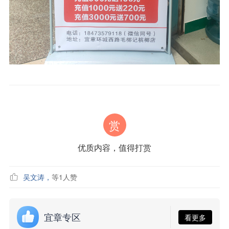
赏
优质内容，值得打赏
吴文涛
，
等
1
人赞
宜章专区
看更多