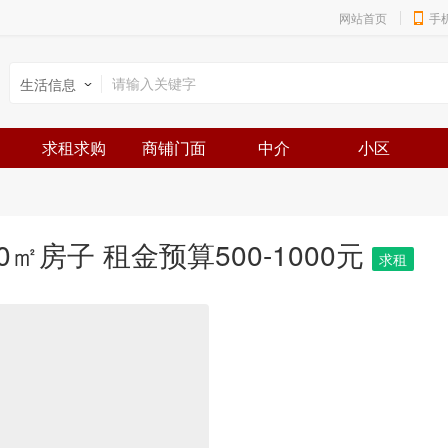
网站首页
手
生活信息
求租求购
商铺门面
中介
小区
㎡房子 租金预算500-1000元
求租
区
预
面
户
发
县城
500-1000元
110-130㎡
2室
2025-09-18
域
算
积
型
布